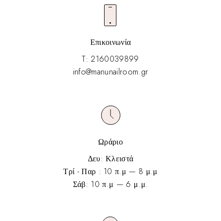
Επικοινωνία
T: 2160039899
info@manunailroom.gr
Ωράριο
Δευ: Κλειστά
Τρί - Παρ : 10 π.μ — 8 μ.μ
Σάβ: 10 π.μ — 6 μ.μ.